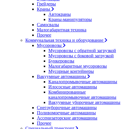
Грейдеры
Краны
Автокраны
Краны-манипуляторы
Самосвалы
Малогабаритная техника
Прочее
Коммунальная техника и оборудование
Мусоровозы
Мусоровозы с обратной загрузкой
Мусоровозы с боковой загрузкой
Бункеровозы
Малогабаритные мусоровозы
Мусорные контейнеры
Вакуумные автомашины
Каналопромывочные автомашины
Илососные автомашины
Комбинированные
каналопромывочные автомашины
Вакуумные уборочные автомашины
Снегоуборочные автомашины
Поливомоечные автомашины
Ассенизаторские автомашины
Прочее
Специальный транспорт