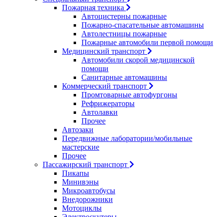
Пожарная техника
Автоцистерны пожарные
Пожарно-спасательные автомашины
Автолестницы пожарные
Пожарные автомобили первой помощи
Медицинский транспорт
Автомобили скорой медицинской
помощи
Санитарные автомашины
Коммерческий транспорт
Промтоварные автофургоны
Рефрижераторы
Автолавки
Прочее
Автозаки
Передвижные лаборатории/мобильные
мастерские
Прочее
Пассажирский транспорт
Пикапы
Минивэны
Микроавтобусы
Внедорожники
Мотоциклы
Электроскутеры